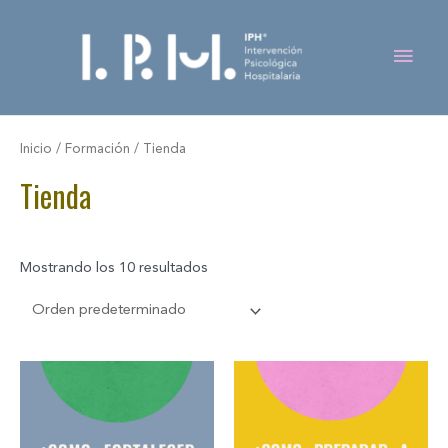
Ir
Men
al
contenido
princ
Inicio
/
Formación
/ Tienda
Tienda
Mostrando los 10 resultados